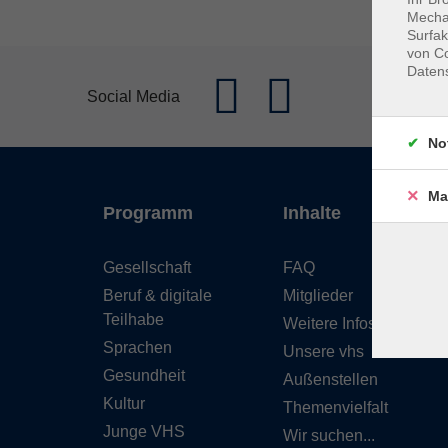
Mechan
Surfak
von Co
Daten
Se
Social Media
No
Ma
Programm
Inhalte
Gesellschaft
FAQ
Beruf & digitale
Mitglieder
Teilhabe
Weitere Infos
Sprachen
Unsere vhs
Gesundheit
Außenstellen
Kultur
Themenvielfalt
Junge VHS
Wir suchen...