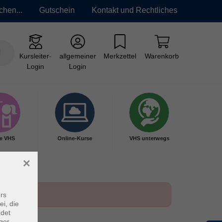
chen...
Gutschein
Kontakt und Rechtliches
Kursleiter-
allgemeiner
Merkzettel
Warenkorb
Login
Login
e VHS
Online-Kurse
VHS unterwegs
×
rs
ei, die
ndet
ger