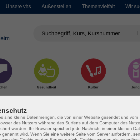
Unsere vhs
Außenstellen
Themenvielfalt
Wir su
chen
Gesundheit
Kultur
Jung
enschutz
s sind kleine Datenmengen, die von einer Website gesendet und vom
owser des Nutzers während des Surfens auf dem Computer des Nutze
chert werden. Ihr Browser speichert jede Nachricht in einer kleinen Dat
 genannt wird. Wenn Sie eine weitere Seite vom Server anfordern, se
owser das Cookie an den Server zurück. Cookies wurden als zuverlässi