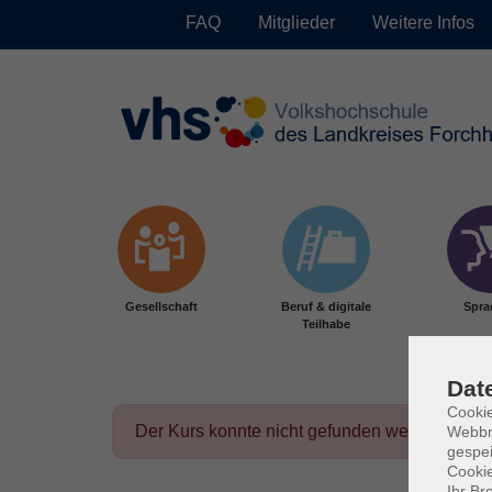
FAQ
Mitglieder
Weitere Infos
Skip to main content
Gesellschaft
Beruf & digitale
Spra
Teilhabe
Dat
Cookie
Der Kurs konnte nicht gefunden werden.
Webbr
gespei
Cookie
Ihr Br