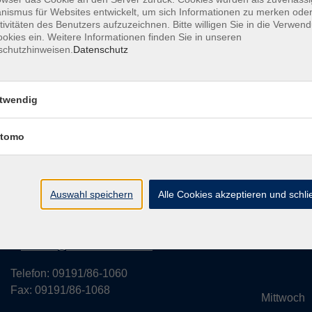
ismus für Websites entwickelt, um sich Informationen zu merken oder
tivitäten des Benutzers aufzuzeichnen. Bitte willigen Sie in die Verwen
okies ein. Weitere Informationen finden Sie in unseren
schutzhinweisen.
Datenschutz
rvice
Außenstellen
Landkreisweites Angebot
Impressum
twendig
tomo
Volkshochschule des Landkreises
Öffnung
Forchheim
Monta
Auswahl speichern
Alle Cookies akzeptieren und schl
Hornschuchallee 20
14:
91301 Forchheim
Dienst
kontakt@vhs-forchheim.de
14:
Telefon: 09191/86-1060
Fax: 09191/86-1068
Mittwo