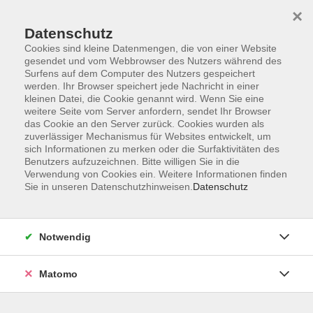
×
Datenschutz
Cookies sind kleine Datenmengen, die von einer Website
gesendet und vom Webbrowser des Nutzers während des
Surfens auf dem Computer des Nutzers gespeichert
Skip to main content
werden. Ihr Browser speichert jede Nachricht in einer
kleinen Datei, die Cookie genannt wird. Wenn Sie eine
weitere Seite vom Server anfordern, sendet Ihr Browser
das Cookie an den Server zurück. Cookies wurden als
zuverlässiger Mechanismus für Websites entwickelt, um
sich Informationen zu merken oder die Surfaktivitäten des
Benutzers aufzuzeichnen. Bitte willigen Sie in die
Verwendung von Cookies ein. Weitere Informationen finden
Sie in unseren Datenschutzhinweisen.
Datenschutz
Sie sind hier:
Gesundheit
Zusammenarbeit mit Sportvereinen
Notwendig
Klettern - Tennis - Golf
Matomo
Tennis Anfängerkurs 2 - Einsteigerkurs ohne
Vorkenntnisse