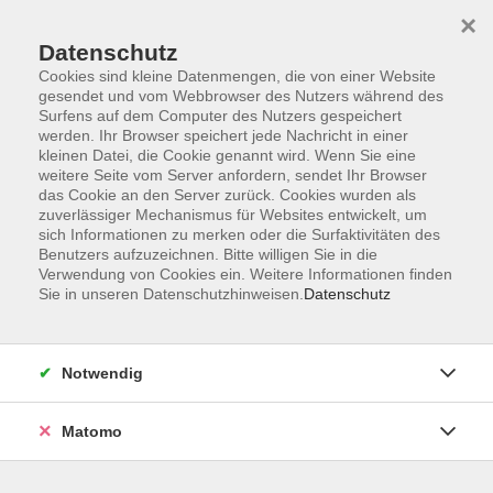
×
Datenschutz
Cookies sind kleine Datenmengen, die von einer Website
gesendet und vom Webbrowser des Nutzers während des
Surfens auf dem Computer des Nutzers gespeichert
Skip to main content
werden. Ihr Browser speichert jede Nachricht in einer
kleinen Datei, die Cookie genannt wird. Wenn Sie eine
weitere Seite vom Server anfordern, sendet Ihr Browser
Der Kurs konnte nicht gefunden werden.
das Cookie an den Server zurück. Cookies wurden als
zuverlässiger Mechanismus für Websites entwickelt, um
sich Informationen zu merken oder die Surfaktivitäten des
Benutzers aufzuzeichnen. Bitte willigen Sie in die
Verwendung von Cookies ein. Weitere Informationen finden
Sie in unseren Datenschutzhinweisen.
Datenschutz
Service
Außenstellen
Landkreisweites Angebot
Notwendig
Impressum
Barrierefreiheitserklärung
Matomo
Datenschutz
Widerruf