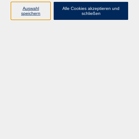
Auswahl
Alle Cookies akzeptieren und
speichern
schließen
Programm
Gesellschaft
Beruf & digitale Teilhabe
Sprachen
Gesundheit
Kultur
Junge VHS
Online-Kurse
VHS unterwegs
Inhalte