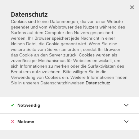
×
Datenschutz
Cookies sind kleine Datenmengen, die von einer Website
gesendet und vom Webbrowser des Nutzers während des
Surfens auf dem Computer des Nutzers gespeichert
Skip to main content
werden. Ihr Browser speichert jede Nachricht in einer
kleinen Datei, die Cookie genannt wird. Wenn Sie eine
weitere Seite vom Server anfordern, sendet Ihr Browser
Der Kurs konnte nicht gefunden werden.
das Cookie an den Server zurück. Cookies wurden als
zuverlässiger Mechanismus für Websites entwickelt, um
sich Informationen zu merken oder die Surfaktivitäten des
Benutzers aufzuzeichnen. Bitte willigen Sie in die
Verwendung von Cookies ein. Weitere Informationen finden
Service
Sie in unseren Datenschutzhinweisen.
Datenschutz
Außenstellen
Landkreisweites Angebot
Notwendig
Impressum
Barrierefreiheitserklärung
Matomo
Datenschutz
Widerruf