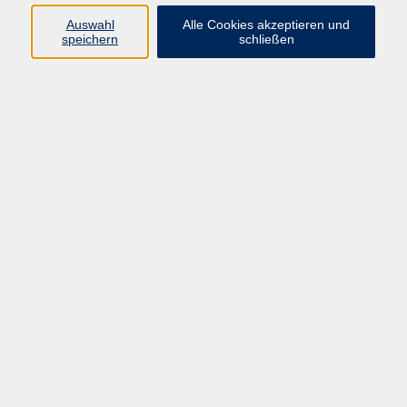
Auswahl
Alle Cookies akzeptieren und
speichern
schließen
Programm
Gesellschaft
Beruf & digitale Teilhabe
Sprachen
Gesundheit
Kultur
Junge VHS
Online-Kurse
VHS unterwegs
Inhalte