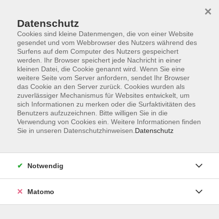
×
Datenschutz
Cookies sind kleine Datenmengen, die von einer Website
gesendet und vom Webbrowser des Nutzers während des
Surfens auf dem Computer des Nutzers gespeichert
Skip to main content
werden. Ihr Browser speichert jede Nachricht in einer
kleinen Datei, die Cookie genannt wird. Wenn Sie eine
weitere Seite vom Server anfordern, sendet Ihr Browser
Der Kurs konnte nicht gefunden werden.
das Cookie an den Server zurück. Cookies wurden als
zuverlässiger Mechanismus für Websites entwickelt, um
sich Informationen zu merken oder die Surfaktivitäten des
Benutzers aufzuzeichnen. Bitte willigen Sie in die
Verwendung von Cookies ein. Weitere Informationen finden
Sie in unseren Datenschutzhinweisen.
Datenschutz
Service
Außenstellen
Landkreisweites Angebot
Notwendig
Impressum
Barrierefreiheitserklärung
Matomo
Datenschutz
Widerruf