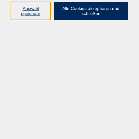
Auswahl
Alle Cookies akzeptieren und
speichern
schließen
Programm
Gesellschaft
Beruf & digitale Teilhabe
Sprachen
Gesundheit
Kultur
Junge VHS
Online-Kurse
VHS unterwegs
Inhalte