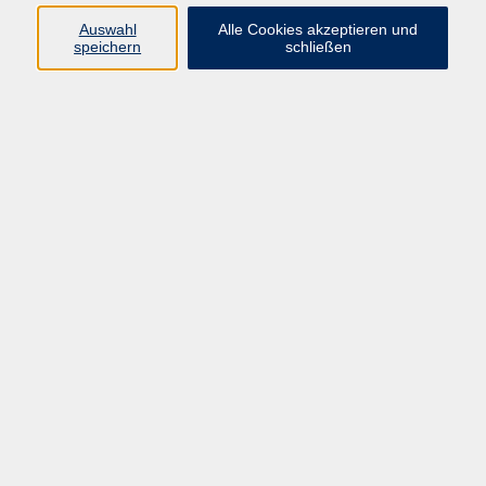
forchheim.de
Auswahl
Alle Cookies akzeptieren und
speichern
schließen
Moritz Wenninger
Pädagogischer Mitarbeiter
09191 / 861060
moritz.wenninger@vhs-
forchheim.de
Ergebnisse filtern
Online-Kurs Französisch - Niveau B1
Mo. 23.02.2026 17:30