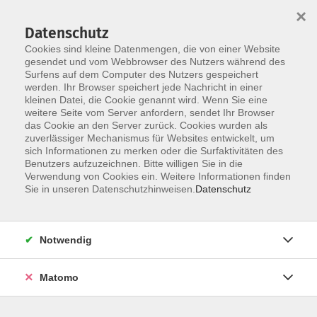
×
Datenschutz
Cookies sind kleine Datenmengen, die von einer Website
gesendet und vom Webbrowser des Nutzers während des
Surfens auf dem Computer des Nutzers gespeichert
Skip to main content
werden. Ihr Browser speichert jede Nachricht in einer
kleinen Datei, die Cookie genannt wird. Wenn Sie eine
weitere Seite vom Server anfordern, sendet Ihr Browser
das Cookie an den Server zurück. Cookies wurden als
Online-Kurs
zuverlässiger Mechanismus für Websites entwickelt, um
sich Informationen zu merken oder die Surfaktivitäten des
Benutzers aufzuzeichnen. Bitte willigen Sie in die
Verwendung von Cookies ein. Weitere Informationen finden
Sie in unseren Datenschutzhinweisen.
Datenschutz
50 Kurse
Notwendig
Markus Kuschka
Matomo
Pädagogischer Mitarbeiter
09191 861044
markus.kuschka@vhs-