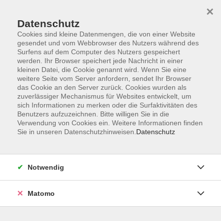
×
Datenschutz
Cookies sind kleine Datenmengen, die von einer Website
gesendet und vom Webbrowser des Nutzers während des
Surfens auf dem Computer des Nutzers gespeichert
Skip to main content
werden. Ihr Browser speichert jede Nachricht in einer
kleinen Datei, die Cookie genannt wird. Wenn Sie eine
weitere Seite vom Server anfordern, sendet Ihr Browser
Der Kurs konnte nicht gefunden werden.
das Cookie an den Server zurück. Cookies wurden als
zuverlässiger Mechanismus für Websites entwickelt, um
sich Informationen zu merken oder die Surfaktivitäten des
Benutzers aufzuzeichnen. Bitte willigen Sie in die
Verwendung von Cookies ein. Weitere Informationen finden
Sie in unseren Datenschutzhinweisen.
Datenschutz
Service
Außenstellen
Landkreisweites Angebot
Notwendig
Impressum
Barrierefreiheitserklärung
Matomo
Datenschutz
Widerruf