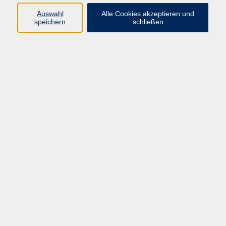
Auswahl
Alle Cookies akzeptieren und
speichern
schließen
Programm
Gesellschaft
Beruf & digitale Teilhabe
Sprachen
Gesundheit
Kultur
Junge VHS
Online-Kurse
VHS unterwegs
Inhalte