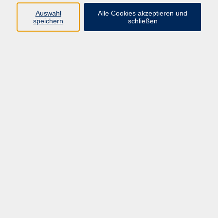
Auswahl
Alle Cookies akzeptieren und
speichern
schließen
Programm
Gesellschaft
Beruf & digitale Teilhabe
Sprachen
Gesundheit
Kultur
Junge VHS
Online-Kurse
VHS unterwegs
Inhalte