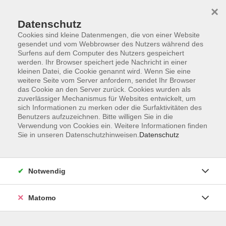
×
Datenschutz
Cookies sind kleine Datenmengen, die von einer Website
gesendet und vom Webbrowser des Nutzers während des
Surfens auf dem Computer des Nutzers gespeichert
Skip to main content
werden. Ihr Browser speichert jede Nachricht in einer
kleinen Datei, die Cookie genannt wird. Wenn Sie eine
weitere Seite vom Server anfordern, sendet Ihr Browser
Der Kurs konnte nicht gefunden werden.
das Cookie an den Server zurück. Cookies wurden als
zuverlässiger Mechanismus für Websites entwickelt, um
sich Informationen zu merken oder die Surfaktivitäten des
Benutzers aufzuzeichnen. Bitte willigen Sie in die
Verwendung von Cookies ein. Weitere Informationen finden
Sie in unseren Datenschutzhinweisen.
Datenschutz
Service
Außenstellen
Landkreisweites Angebot
Notwendig
Impressum
Barrierefreiheitserklärung
Matomo
Datenschutz
Widerruf