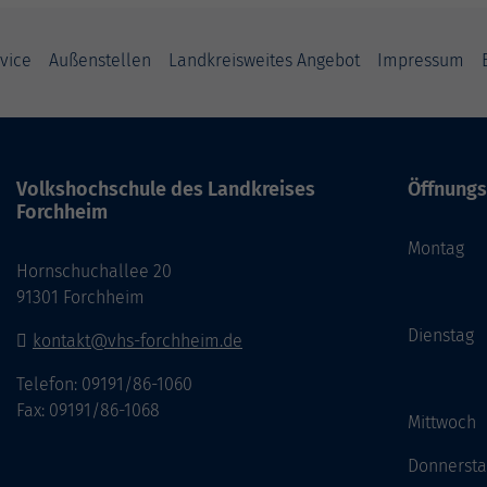
vice
Außenstellen
Landkreisweites Angebot
Impressum
Volkshochschule des Landkreises
Öffnungs
Forchheim
Monta
Hornschuchallee 20
14:
91301 Forchheim
Dienst
kontakt@vhs-forchheim.de
14:
Telefon: 09191/86-1060
Fax: 09191/86-1068
Mittwo
Donner