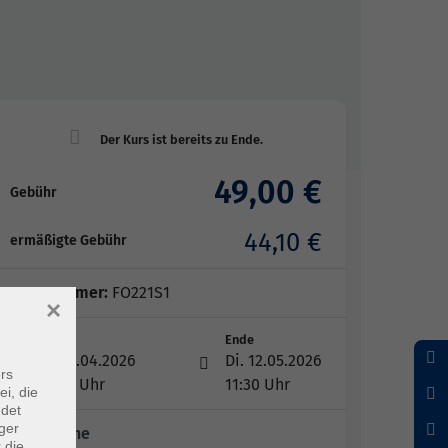
49,00 €
Gebühr
44,10 €
ermäßigte Gebühr
Kursnummer:
FO221S1
×
Start
Ende
Di. 28.04.2026
Di. 12.05.2026
rs
09:00 Uhr
11:30 Uhr
ei, die
ndet
ger
3x Termine
 die