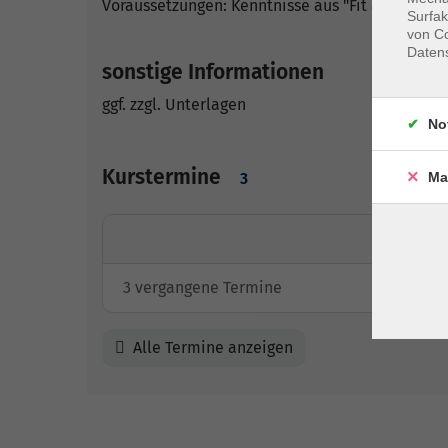
Voraussetzungen: Kenntnisse aus "Fit am Laptop
Surfak
von Co
Daten
sonstige Informationen
ggf. zzgl. Unterlagen
No
Kurstermine
Ma
3
3 vergangene Termine
Alle Termine anzeigen