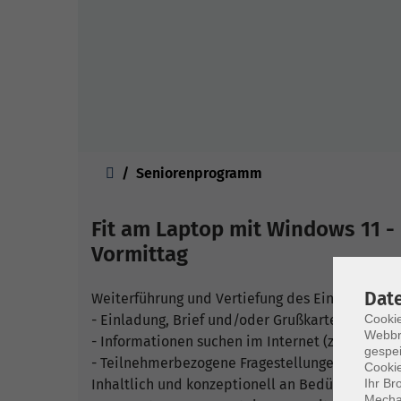
Sie sind hier:
Seniorenprogramm
Fit am Laptop mit Windows 11 - 
Vormittag
Dat
Weiterführung und Vertiefung des Einstiegskurs
Cookie
- Einladung, Brief und/oder Grußkarte in Word e
Webbr
- Informationen suchen im Internet (z.B. Fahrpl
gespei
- Teilnehmerbezogene Fragestellungen.
Cookie
Ihr Br
Inhaltlich und konzeptionell an Bedürfnisse äl
Mechan