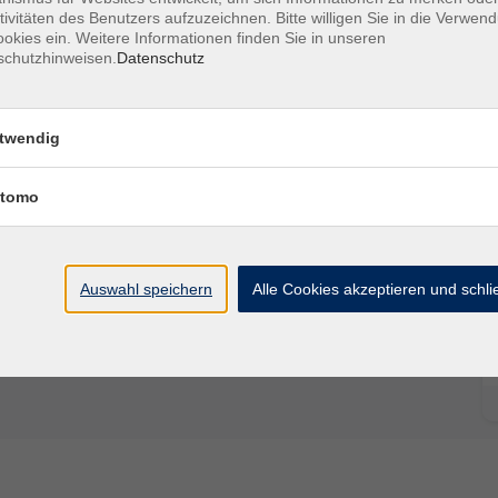
 mit Windows 11 - 60plus!"
tivitäten des Benutzers aufzuzeichnen. Bitte willigen Sie in die Verwen
okies ein. Weitere Informationen finden Sie in unseren
schutzhinweisen.
Datenschutz
twendig
tomo
Ort / Raum
Auswahl speichern
Alle Cookies akzeptieren und schl