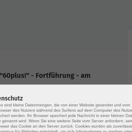
"60plus!" - Fortführung - am
enschutz
es:
s sind kleine Datenmengen, die von einer Website gesendet und vom
rstellen,
owser des Nutzers während des Surfens auf dem Computer des Nutze
anauskunft),
chert werden. Ihr Browser speichert jede Nachricht in einer kleinen Dat
 genannt wird. Wenn Sie eine weitere Seite vom Server anfordern, se
owser das Cookie an den Server zurück. Cookies wurden als zuverlässi
terer Teilnehmer angepasst.
ismus für Websites entwickelt, um sich Informationen zu merken oder