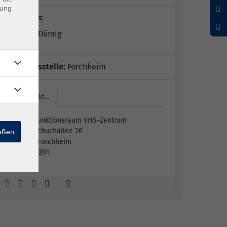
dung
Dozent*in:
Susanne Dümig
Geschäftsstelle:
Forchheim
Multifunkt…
Multifunktionsraum VHS-Zentrum
Hornschuchallee 20
ießen
91301 Forchheim
Raum 201