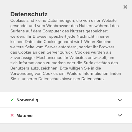
×
Datenschutz
Cookies sind kleine Datenmengen, die von einer Website
gesendet und vom Webbrowser des Nutzers während des
Surfens auf dem Computer des Nutzers gespeichert
Skip to main content
werden. Ihr Browser speichert jede Nachricht in einer
kleinen Datei, die Cookie genannt wird. Wenn Sie eine
weitere Seite vom Server anfordern, sendet Ihr Browser
Der Kurs konnte nicht gefunden werden.
das Cookie an den Server zurück. Cookies wurden als
zuverlässiger Mechanismus für Websites entwickelt, um
sich Informationen zu merken oder die Surfaktivitäten des
Benutzers aufzuzeichnen. Bitte willigen Sie in die
Verwendung von Cookies ein. Weitere Informationen finden
Sie in unseren Datenschutzhinweisen.
Datenschutz
Service
Außenstellen
Landkreisweites Angebot
Notwendig
Impressum
Barrierefreiheitserklärung
Matomo
Datenschutz
Widerruf