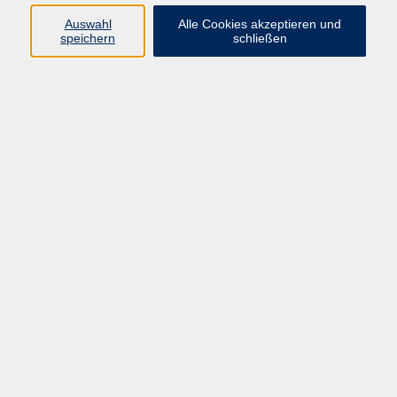
Auswahl
Alle Cookies akzeptieren und
speichern
schließen
Programm
Gesellschaft
Beruf & digitale Teilhabe
Sprachen
Gesundheit
Kultur
Junge VHS
Online-Kurse
VHS unterwegs
Inhalte