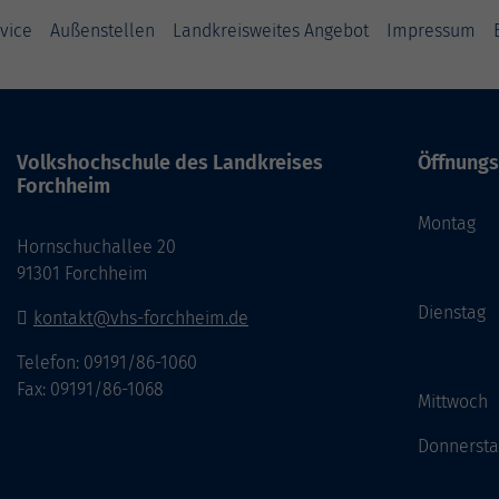
vice
Außenstellen
Landkreisweites Angebot
Impressum
Volkshochschule des Landkreises
Öffnungs
Forchheim
Monta
Hornschuchallee 20
14:
91301 Forchheim
Dienst
kontakt@vhs-forchheim.de
14:
Telefon: 09191/86-1060
Fax: 09191/86-1068
Mittwo
Donner
14: