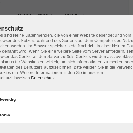
.
hs von 14.00 bis 17.00 Uhr im VHS Zentrum
enschutz
lich statt.
s sind kleine Datenmengen, die von einer Website gesendet und vom
owser des Nutzers während des Surfens auf dem Computer des Nutze
nnen je nach Bedarf gebucht werden.
chert werden. Ihr Browser speichert jede Nachricht in einer kleinen Dat
 genannt wird. Wenn Sie eine weitere Seite vom Server anfordern, se
tenlos, da das Projekt vom Bayerischen
owser das Cookie an den Server zurück. Cookies wurden als zuverlässi
ismus für Websites entwickelt, um sich Informationen zu merken oder
chstunden übernehmen Dozenten der VHS
tivitäten des Benutzers aufzuzeichnen. Bitte willigen Sie in die Verwen
okies ein. Weitere Informationen finden Sie in unseren
schutzhinweisen.
Datenschutz
atungszeiten vergeben und zu lange Wartezeiten
twendig
Forchheim oder bei Herrn Markus Kuschka, Tel.
tomo
andkreises Forchheim