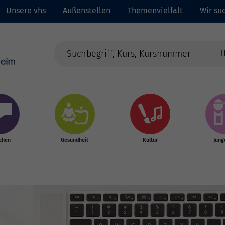
Unsere vhs
Außenstellen
Themenvielfalt
Wir suc
chen
Gesundheit
Kultur
Jung