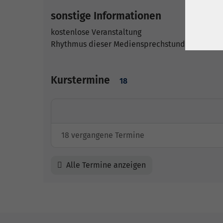
sonstige Informationen
kostenlose Veranstaltung
Rhythmus dieser Mediensprechstunde ist wöche
Kurstermine
18
18 vergangene Termine
Alle Termine anzeigen