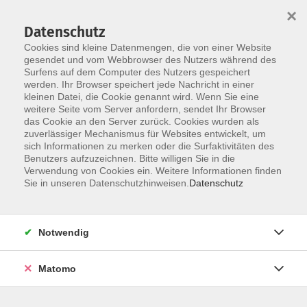
×
Datenschutz
Cookies sind kleine Datenmengen, die von einer Website
gesendet und vom Webbrowser des Nutzers während des
Surfens auf dem Computer des Nutzers gespeichert
Skip to main content
werden. Ihr Browser speichert jede Nachricht in einer
kleinen Datei, die Cookie genannt wird. Wenn Sie eine
weitere Seite vom Server anfordern, sendet Ihr Browser
das Cookie an den Server zurück. Cookies wurden als
zuverlässiger Mechanismus für Websites entwickelt, um
sich Informationen zu merken oder die Surfaktivitäten des
Benutzers aufzuzeichnen. Bitte willigen Sie in die
Verwendung von Cookies ein. Weitere Informationen finden
Sie in unseren Datenschutzhinweisen.
Datenschutz
Sie sind hier:
EDV, digitale Welt und Beruf
MuT zum Digitalen mit 60plus
Notwendig
MuT zum Digitalen: Workshop: Wichtige Apps
Matomo
nutzen: Online-Banking, Zugticket, Freizeit-
Apps