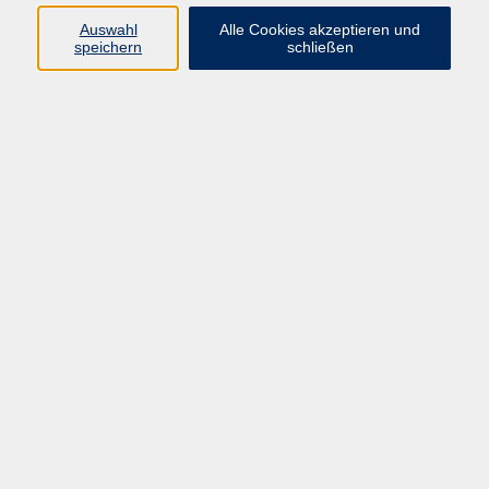
Kreislauf-Systems auch im Alter. Diese Gymnastik
Auswahl
Alle Cookies akzeptieren und
kann durch den Auftrieb im Wasser auch noch bei
speichern
schließen
Gelenkproblemen durchgeführt werden. Ziel ist vor
allem die Aufrechterhaltung von Beweglichkeit und
Leistungsfähigkeit.
sonstige Informationen
zzgl. Badeintritt vor Ort
21,00 €
Gebühr
18,90 €
ermäßigte Gebühr
Kursnummer:
FO516A