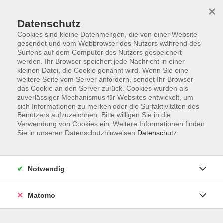
×
Datenschutz
Cookies sind kleine Datenmengen, die von einer Website
gesendet und vom Webbrowser des Nutzers während des
Surfens auf dem Computer des Nutzers gespeichert
Skip to main content
werden. Ihr Browser speichert jede Nachricht in einer
kleinen Datei, die Cookie genannt wird. Wenn Sie eine
weitere Seite vom Server anfordern, sendet Ihr Browser
das Cookie an den Server zurück. Cookies wurden als
zuverlässiger Mechanismus für Websites entwickelt, um
sich Informationen zu merken oder die Surfaktivitäten des
Benutzers aufzuzeichnen. Bitte willigen Sie in die
Verwendung von Cookies ein. Weitere Informationen finden
Sie in unseren Datenschutzhinweisen.
Datenschutz
Sie sind hier:
Gesundheit
Königsbadkurse
Notwendig
Wassergymnastik
Matomo
Bewegung im Wasser ist eine hervorragende
Möglichkeit zur Stärkung der Muskulatur und des Herz-