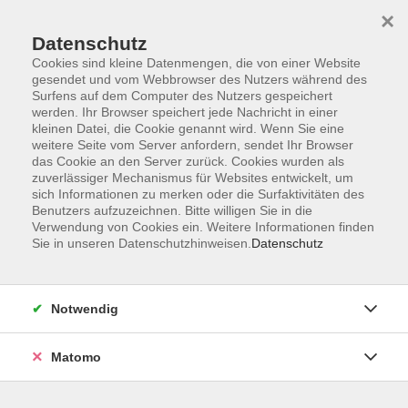
×
Datenschutz
Cookies sind kleine Datenmengen, die von einer Website
gesendet und vom Webbrowser des Nutzers während des
Surfens auf dem Computer des Nutzers gespeichert
Skip to main content
werden. Ihr Browser speichert jede Nachricht in einer
kleinen Datei, die Cookie genannt wird. Wenn Sie eine
weitere Seite vom Server anfordern, sendet Ihr Browser
Der Kurs konnte nicht gefunden werden.
das Cookie an den Server zurück. Cookies wurden als
zuverlässiger Mechanismus für Websites entwickelt, um
sich Informationen zu merken oder die Surfaktivitäten des
Benutzers aufzuzeichnen. Bitte willigen Sie in die
Verwendung von Cookies ein. Weitere Informationen finden
Sie in unseren Datenschutzhinweisen.
Datenschutz
Service
Außenstellen
Landkreisweites Angebot
Notwendig
Impressum
Barrierefreiheitserklärung
Matomo
Datenschutz
Widerruf