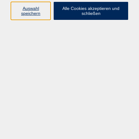
Auswahl
Alle Cookies akzeptieren und
speichern
schließen
Programm
Gesellschaft
Beruf & digitale Teilhabe
Sprachen
Gesundheit
Kultur
Junge VHS
Online-Kurse
VHS unterwegs
Inhalte