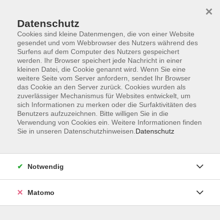
×
Datenschutz
Cookies sind kleine Datenmengen, die von einer Website
gesendet und vom Webbrowser des Nutzers während des
Surfens auf dem Computer des Nutzers gespeichert
Skip to main content
werden. Ihr Browser speichert jede Nachricht in einer
kleinen Datei, die Cookie genannt wird. Wenn Sie eine
weitere Seite vom Server anfordern, sendet Ihr Browser
das Cookie an den Server zurück. Cookies wurden als
zuverlässiger Mechanismus für Websites entwickelt, um
sich Informationen zu merken oder die Surfaktivitäten des
Benutzers aufzuzeichnen. Bitte willigen Sie in die
Verwendung von Cookies ein. Weitere Informationen finden
Sie in unseren Datenschutzhinweisen.
Datenschutz
Sie sind hier:
Sprachen
Englisch
Notwendig
Englisch - Niveau B1, Communicating in
everyday situations
Matomo
Technical devices, sports, entertainment: It's helpful to