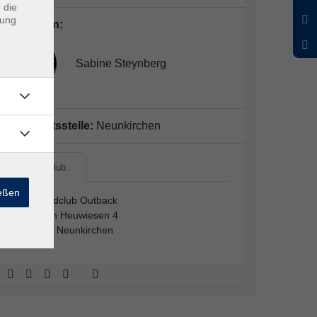
 die
dung
Dozent*in:
Sabine Steynberg
Geschäftsstelle:
Neunkirchen
Jugendclub…
ießen
Jugendclub Outback
Zu den Heuwiesen 4
91077 Neunkirchen