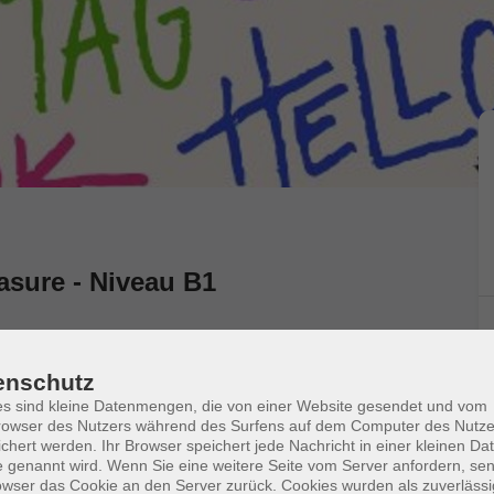
asure - Niveau B1
 a simple idea. However, you want to practice the
 skills. If you want to do it in a fun, relaxed
enschutz
 the chance to learn new vocabulary, review grammar
s sind kleine Datenmengen, die von einer Website gesendet und vom
d you like to join us?
owser des Nutzers während des Surfens auf dem Computer des Nutze
hlen.
chert werden. Ihr Browser speichert jede Nachricht in einer kleinen Dat
 genannt wird. Wenn Sie eine weitere Seite vom Server anfordern, se
owser das Cookie an den Server zurück. Cookies wurden als zuverlässi