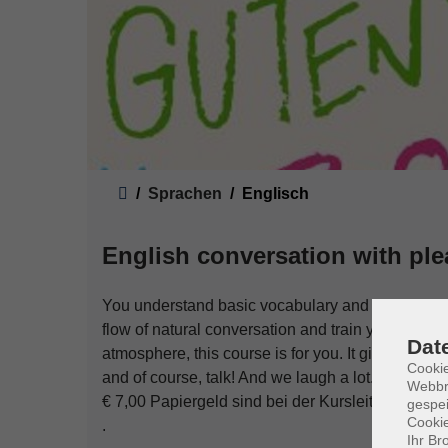
Sie sind hier:
Sprachen
Englisch
English conversation with ple
You understand basic vocabulary and can express
flow of natural conversation and train your listening
Dat
atmosphere, this course is for you. It gives you
Cookie
and of course, talk! And we laugh a lot. Now woul
Webbr
€ 7,00 Papiergeld sind bei der Kursleitung zu za
gespei
Cookie
.
Ihr Br