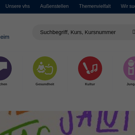
Unsere vhs
Außenstellen
Themenvielfalt
Wir su
chen
Gesundheit
Kultur
Jung