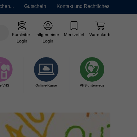
chen...
Gutschein
Kontakt und Rechtliches
Kursleiter-
allgemeiner
Merkzettel
Warenkorb
Login
Login
e VHS
Online-Kurse
VHS unterwegs