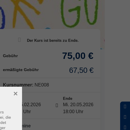
75,00 €
Gebühr
67,50 €
ermäßigte Gebühr
Kursnummer:
NE008
×
Start
Ende
Mi. 25.02.2026
Mi. 20.05.2026
16:30 Uhr
18:00 Uhr
rs
ei, die
ndet
10 x Termine
ger