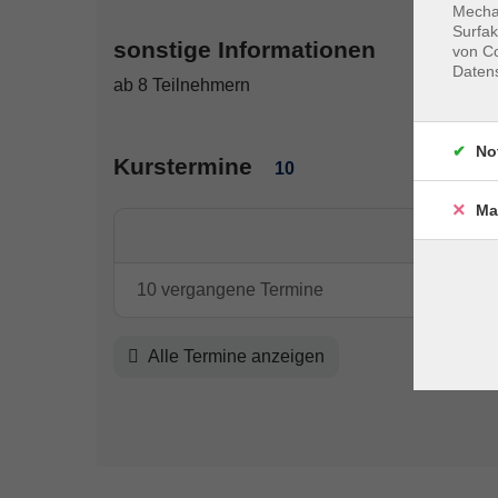
Mechan
Surfak
sonstige Informationen
von Co
Daten
ab 8 Teilnehmern
No
Kurstermine
10
Ma
10 vergangene Termine
Alle Termine anzeigen