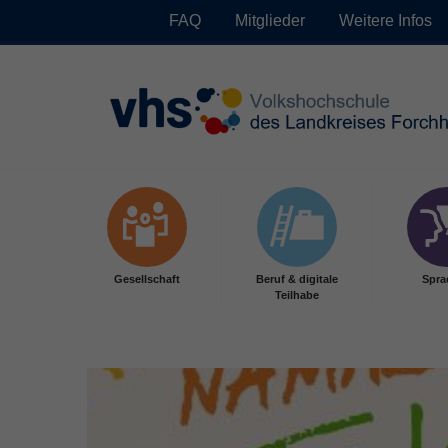
FAQ
Mitglieder
Weitere Infos
Skip to main content
Gesellschaft
Beruf & digitale
Spra
Teilhabe