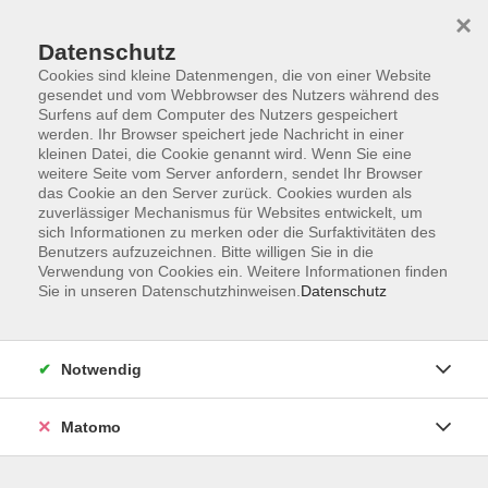
×
Datenschutz
Cookies sind kleine Datenmengen, die von einer Website
gesendet und vom Webbrowser des Nutzers während des
Surfens auf dem Computer des Nutzers gespeichert
Skip to main content
werden. Ihr Browser speichert jede Nachricht in einer
kleinen Datei, die Cookie genannt wird. Wenn Sie eine
weitere Seite vom Server anfordern, sendet Ihr Browser
Der Kurs konnte nicht gefunden werden.
das Cookie an den Server zurück. Cookies wurden als
zuverlässiger Mechanismus für Websites entwickelt, um
sich Informationen zu merken oder die Surfaktivitäten des
Benutzers aufzuzeichnen. Bitte willigen Sie in die
Verwendung von Cookies ein. Weitere Informationen finden
Sie in unseren Datenschutzhinweisen.
Datenschutz
Service
Außenstellen
Landkreisweites Angebot
Notwendig
Impressum
Barrierefreiheitserklärung
Matomo
Datenschutz
Widerruf