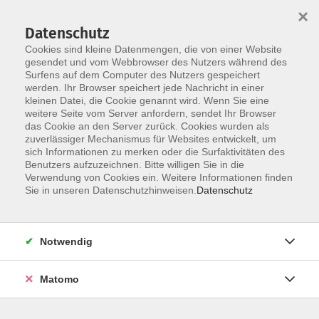
×
Datenschutz
Cookies sind kleine Datenmengen, die von einer Website
gesendet und vom Webbrowser des Nutzers während des
Surfens auf dem Computer des Nutzers gespeichert
Skip to main content
You are here:
werden. Ihr Browser speichert jede Nachricht in einer
Unsere vhs
Dozentinnen und Dozenten
kleinen Datei, die Cookie genannt wird. Wenn Sie eine
weitere Seite vom Server anfordern, sendet Ihr Browser
das Cookie an den Server zurück. Cookies wurden als
Dozenten
zuverlässiger Mechanismus für Websites entwickelt, um
sich Informationen zu merken oder die Surfaktivitäten des
Benutzers aufzuzeichnen. Bitte willigen Sie in die
Verwendung von Cookies ein. Weitere Informationen finden
Wenn Ihre E-Mail-Adresse bei uns im Dozenten-Pool
Sie in unseren Datenschutzhinweisen.
Datenschutz
hinterlegt ist, können Sie im Menüpunkt "Kursleiterlogin"
ein Dozentenlogin anfordern und künftig online auf Ihre
VHS-Kurse zugreifen, um die aktuelle Belegung
Notwendig
einzusehen oder um Teilnehmerlisten selbst
auszudrucken.
Matomo
Sie möchten auch DozentIn bei uns werden? Klicken Sie
oben in der Navigation auf "Wir suchen...".