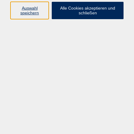
in die Vergangenheit der Stadt und die fränkische
Auswahl
Alle Cookies akzeptieren und
Kultur und erfahren Sie von unseren
speichern
schließen
Gästeführerinnen und Gästeführern unterhaltsame
Anekdoten aus dem Städtchen an der Wiesent.
Die Kosten für die Führung sind in bar direkt bei der
Gästeführerin / beim Gästeführer zu entrichten.
Kosten: Erwachsene: 8,00 €, Kinder ab 12 Jahren: 6,00
€. Um vorherige Anmeldung unter
touristinfo@ebermannstadt.de
, 09194/506-40 oder
ebermannstadt.de wird gebeten.
kostenlos
Gebühr