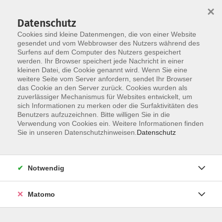
×
Datenschutz
Cookies sind kleine Datenmengen, die von einer Website
gesendet und vom Webbrowser des Nutzers während des
Surfens auf dem Computer des Nutzers gespeichert
Skip to main content
werden. Ihr Browser speichert jede Nachricht in einer
kleinen Datei, die Cookie genannt wird. Wenn Sie eine
weitere Seite vom Server anfordern, sendet Ihr Browser
das Cookie an den Server zurück. Cookies wurden als
zuverlässiger Mechanismus für Websites entwickelt, um
sich Informationen zu merken oder die Surfaktivitäten des
Benutzers aufzuzeichnen. Bitte willigen Sie in die
Verwendung von Cookies ein. Weitere Informationen finden
Sie in unseren Datenschutzhinweisen.
Datenschutz
Sie sind hier:
Gesellschaft
Heimatkunde / Brauchtum
Notwendig
Stadtführung Ebermannstadt
Matomo
Bereichern Sie Ihren Aufenthalt in Ebermannstadt
mit einer historischen Gästeführung! Tauchen Sie ein