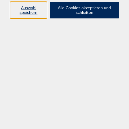
Auswahl
Alle Cookies akzeptieren und
speichern
schließen
Programm
Gesellschaft
Beruf & digitale Teilhabe
Sprachen
Gesundheit
Kultur
Junge VHS
Online-Kurse
VHS unterwegs
Inhalte