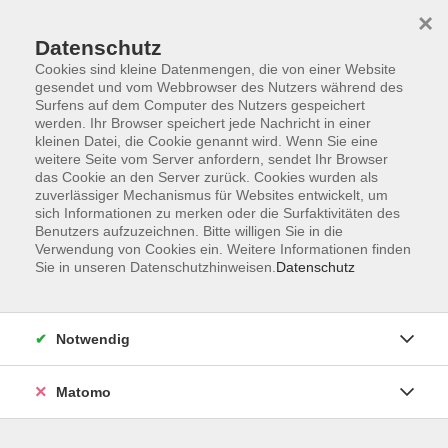
×
Datenschutz
Cookies sind kleine Datenmengen, die von einer Website
gesendet und vom Webbrowser des Nutzers während des
Surfens auf dem Computer des Nutzers gespeichert
Skip to main content
werden. Ihr Browser speichert jede Nachricht in einer
kleinen Datei, die Cookie genannt wird. Wenn Sie eine
weitere Seite vom Server anfordern, sendet Ihr Browser
Der Kurs konnte nicht gefunden werden.
das Cookie an den Server zurück. Cookies wurden als
zuverlässiger Mechanismus für Websites entwickelt, um
sich Informationen zu merken oder die Surfaktivitäten des
Benutzers aufzuzeichnen. Bitte willigen Sie in die
Verwendung von Cookies ein. Weitere Informationen finden
Sie in unseren Datenschutzhinweisen.
Datenschutz
Service
Außenstellen
Landkreisweites Angebot
Notwendig
Impressum
Barrierefreiheitserklärung
Matomo
Datenschutz
Widerruf