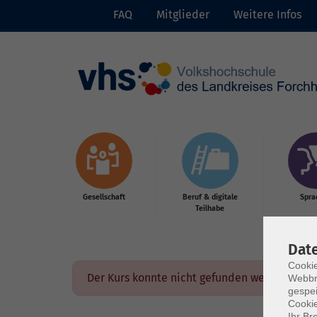
FAQ
Mitglieder
Weitere Infos
Skip to main content
Gesellschaft
Beruf & digitale
Spra
Teilhabe
Dat
Cookie
Der Kurs konnte nicht gefunden werden.
Webbr
gespei
Cookie
Ihr Br