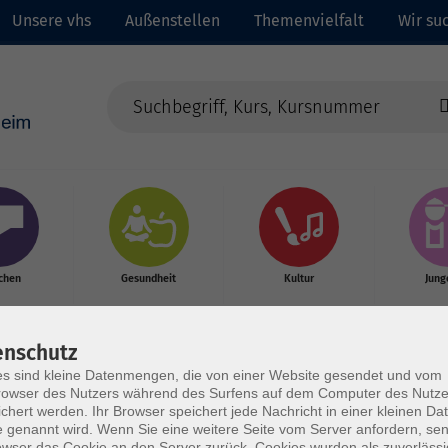
Unsere vhs
Außenstellen
Themenvielfalt
Wir suc
chen
Gesundheit
Kultur
Jung
enschutz
s sind kleine Datenmengen, die von einer Website gesendet und vom
owser des Nutzers während des Surfens auf dem Computer des Nutze
chert werden. Ihr Browser speichert jede Nachricht in einer kleinen Dat
 genannt wird. Wenn Sie eine weitere Seite vom Server anfordern, se
owser das Cookie an den Server zurück. Cookies wurden als zuverlässi