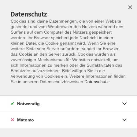
×
Datenschutz
Cookies sind kleine Datenmengen, die von einer Website
gesendet und vom Webbrowser des Nutzers während des
Surfens auf dem Computer des Nutzers gespeichert
Skip to main content
werden. Ihr Browser speichert jede Nachricht in einer
kleinen Datei, die Cookie genannt wird. Wenn Sie eine
weitere Seite vom Server anfordern, sendet Ihr Browser
das Cookie an den Server zurück. Cookies wurden als
zuverlässiger Mechanismus für Websites entwickelt, um
sich Informationen zu merken oder die Surfaktivitäten des
Benutzers aufzuzeichnen. Bitte willigen Sie in die
Verwendung von Cookies ein. Weitere Informationen finden
Sie in unseren Datenschutzhinweisen.
Datenschutz
Sie sind hier:
Gesundheit
Ernährung
Kochen & Gesunde Ernährung
Notwendig
Essen wie ein Maharadscha vom Tadsch Mahal
Matomo
Die nordindische Küche ist als die beste Küche