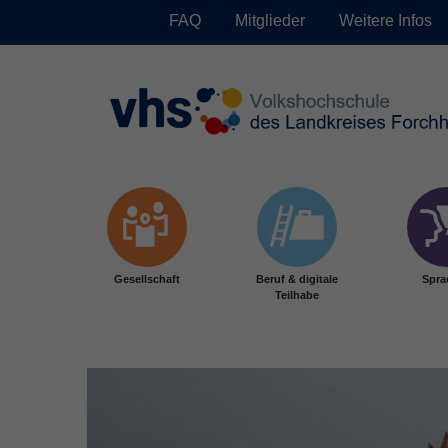
FAQ
Mitglieder
Weitere Infos
Skip to main content
Gesellschaft
Beruf & digitale
Spra
Teilhabe