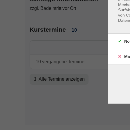
Mechan
zzgl. Badeintritt vor Ort
Surfak
von Co
Daten
Kurstermine
10
No
Ma
10 vergangene Termine
Alle Termine anzeigen