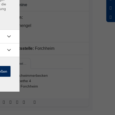
 die
10 x Termine
dung
Dozent*in:
Tanja Bonengel
Geschäftsstelle:
Forchheim
Nichtschwi…
ießen
Nichtschwimmerbecken
Kaesroethe 4
91301 Forchheim