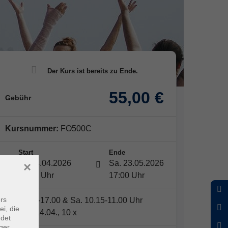
55,00 €
Gebühr
Kursnummer:
FO500C
Start
Ende
Di. 14.04.2026
Sa. 23.05.2026
×
16:15 Uhr
17:00 Uhr
rs
Di. 16.15-17.00 & Sa. 10.15-11.00 Uhr
ei, die
Beginn: 14.04., 10 x
ndet
ger