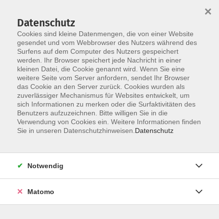
×
Datenschutz
Cookies sind kleine Datenmengen, die von einer Website
gesendet und vom Webbrowser des Nutzers während des
Surfens auf dem Computer des Nutzers gespeichert
Skip to main content
werden. Ihr Browser speichert jede Nachricht in einer
kleinen Datei, die Cookie genannt wird. Wenn Sie eine
weitere Seite vom Server anfordern, sendet Ihr Browser
das Cookie an den Server zurück. Cookies wurden als
zuverlässiger Mechanismus für Websites entwickelt, um
sich Informationen zu merken oder die Surfaktivitäten des
Benutzers aufzuzeichnen. Bitte willigen Sie in die
Verwendung von Cookies ein. Weitere Informationen finden
Sie in unseren Datenschutzhinweisen.
Datenschutz
Sie sind hier:
Kooperation Pfalzmuseum
Notwendig
Afrika-Kulturtage - Musik und Tanz, Kunst und
Kunsthandwerk
Matomo
Gemeinsam mit dem Jungen Theater Forchheim