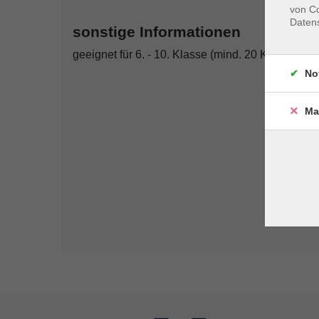
von Co
Daten
sonstige Informationen
geeignet für 6. - 10. Klasse (mind. 20 Kinder);
No
Ma