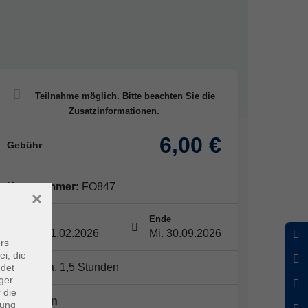
6,00 €
Gebühr
Kursnummer:
FO847
×
Start
Ende
So. 01.02.2026
Mi. 30.09.2026
rs
ei, die
Dauer: ca. 1,5 Stunden
ndet
ger
 die
1x Termin
dung