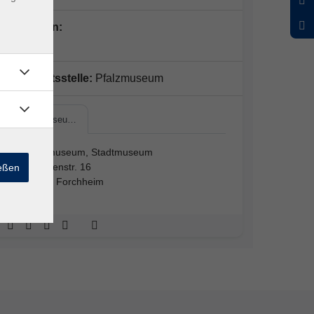
Dozent*in:
Geschäftsstelle:
Pfalzmuseum
Pfalzmuseu…
Pfalzmuseum, Stadtmuseum
Kapellenstr. 16
ießen
91301 Forchheim