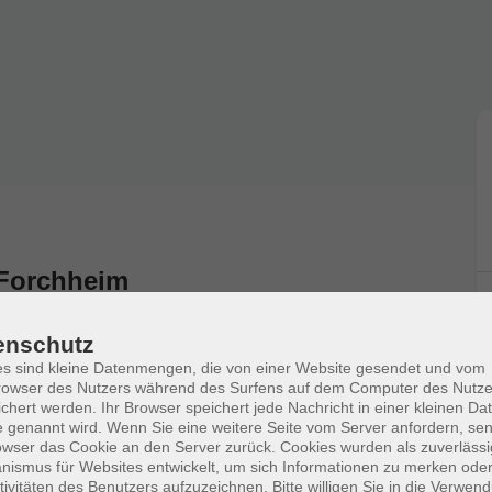
 Forchheim
pogromnacht 1938 und der anschließenden
enschutz
e die lange Geschichte der jüdischen
s sind kleine Datenmengen, die von einer Website gesendet und vom
owser des Nutzers während des Surfens auf dem Computer des Nutze
chert werden. Ihr Browser speichert jede Nachricht in einer kleinen Dat
sie? Diese Fragen beantworten wir beim Besuch des
 genannt wird. Wenn Sie eine weitere Seite vom Server anfordern, se
hen Pfades" durch die Stadt. Die Schüler*innen
owser das Cookie an den Server zurück. Cookies wurden als zuverlässi
ie ehemaligen jüdischen Bürger*innen.
ismus für Websites entwickelt, um sich Informationen zu merken oder
tivitäten des Benutzers aufzuzeichnen. Bitte willigen Sie in die Verwen