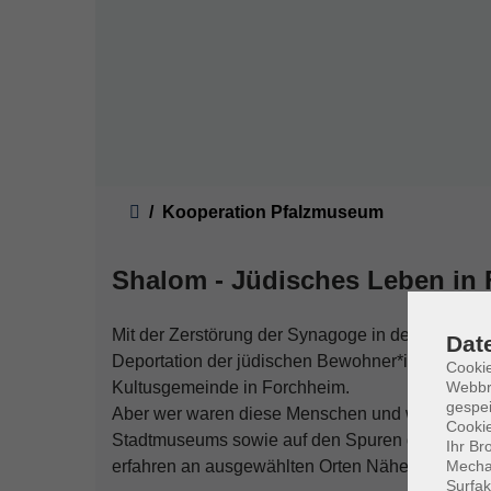
Sie sind hier:
Kooperation Pfalzmuseum
Shalom - Jüdisches Leben in
Mit der Zerstörung der Synagoge in der Reichs
Dat
Deportation der jüdischen Bewohner*innen endet
Cookie
Kultusgemeinde in Forchheim.
Webbr
gespei
Aber wer waren diese Menschen und wo lebten 
Cookie
Stadtmuseums sowie auf den Spuren des "Jüdisc
Ihr Br
erfahren an ausgewählten Orten Näheres über d
Mechan
Surfak