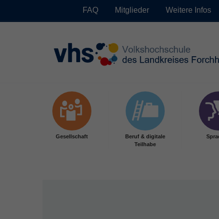
FAQ
Mitglieder
Weitere Infos
Skip to main content
Gesellschaft
Beruf & digitale
Spra
Teilhabe