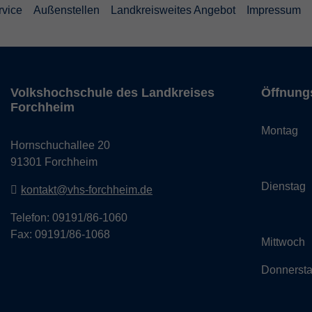
rvice
Außenstellen
Landkreisweites Angebot
Impressum
Volkshochschule des Landkreises
Öffnung
Forchheim
Monta
Hornschuchallee 20
14:
91301 Forchheim
Dienst
kontakt@vhs-forchheim.de
14:
Telefon: 09191/86-1060
Fax: 09191/86-1068
Mittwo
Donner
14: