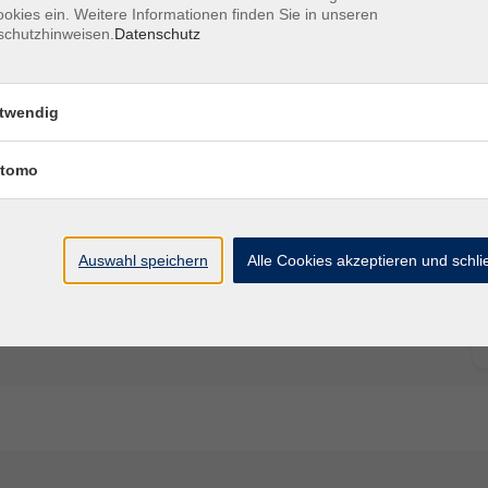
okies ein. Weitere Informationen finden Sie in unseren
schutzhinweisen.
Datenschutz
 Termine nach Vereinbarung mit dem Pfalzmuseum
twendig
tomo
Auswahl speichern
Alle Cookies akzeptieren und schl