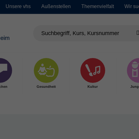
Unsere vhs
Außenstellen
Themenvielfalt
Wir su
chen
Gesundheit
Kultur
Jung