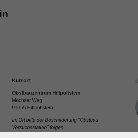
in
Kursort:
Obstbauzentrum Hiltpoltstein
Möchser Weg
91355 Hiltpoltstein
Im Ort bitte der Beschilderung "Obstbau
Versuchsstation" folgen.