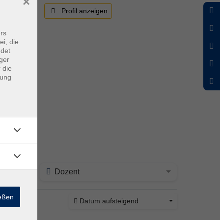
×
Profil anzeigen
rs
ei, die
ndet
ger
 die
dung
Dozent
ießen
Datum aufsteigend