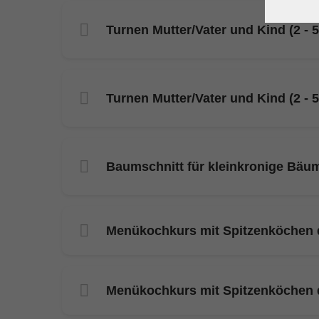
Turnen Mutter/Vater und Kind (2 - 5
Turnen Mutter/Vater und Kind (2 - 5
Baumschnitt für kleinkronige Bäum
Menükochkurs mit Spitzenköchen d
Menükochkurs mit Spitzenköchen d