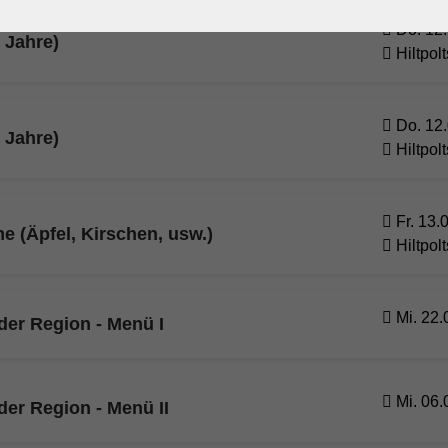
Do. 12.
 Jahre)
Hiltpolt
Do. 12.
 Jahre)
Hiltpolt
Fr. 13.
e (Äpfel, Kirschen, usw.)
Hiltpolt
Mi. 22.
er Region - Menü I
Mi. 06.
er Region - Menü II