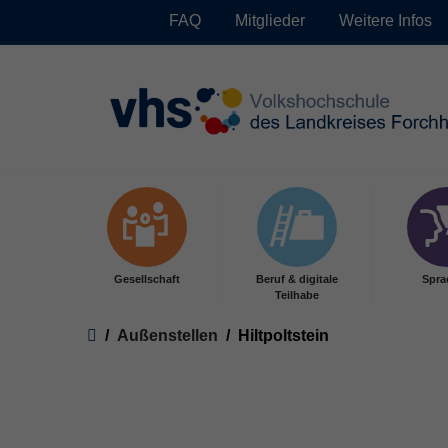
FAQ
Mitglieder
Weitere Infos
Skip to main content
Gesellschaft
Beruf & digitale
Spra
Teilhabe
You are here:
Außenstellen
Hiltpoltstein