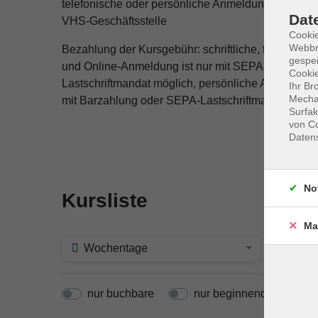
telefonische oder persönliche Anmeldung in der
Dat
VHS-Geschäftsstelle
Cookie
Webbr
Bezahlung der Kursgebühr: schriftliche, telefonisc
gespei
und Online-Anmeldung ist nur mit SEPA-
Cookie
Lastschriftmandat möglich, persönliche Anmeldung
Ihr Br
Mechan
mit Barzahlung oder SEPA-Lastschriftmandat.
Surfak
von Co
Daten
No
Kursliste
Ma
Wochentage
Tage
nur buchbare
nur beginnende