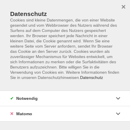
×
Datenschutz
Cookies sind kleine Datenmengen, die von einer Website
gesendet und vom Webbrowser des Nutzers während des
Surfens auf dem Computer des Nutzers gespeichert
Skip to main content
werden. Ihr Browser speichert jede Nachricht in einer
kleinen Datei, die Cookie genannt wird. Wenn Sie eine
weitere Seite vom Server anfordern, sendet Ihr Browser
das Cookie an den Server zurück. Cookies wurden als
zuverlässiger Mechanismus für Websites entwickelt, um
sich Informationen zu merken oder die Surfaktivitäten des
Benutzers aufzuzeichnen. Bitte willigen Sie in die
Verwendung von Cookies ein. Weitere Informationen finden
Sie in unseren Datenschutzhinweisen.
Datenschutz
Sie sind hier:
Gesellschaft
Geschichte / Zeitgeschichte
Notwendig
Die Forchheimer Familienstandsbögen als
Quelle für die Familienforschung
Matomo
Ende des 19. Jahrhunderts wuchs die Bevölkerung