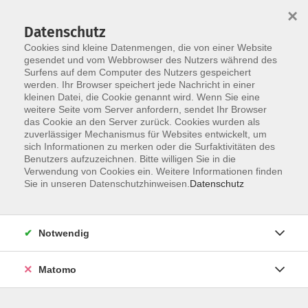
×
Datenschutz
Cookies sind kleine Datenmengen, die von einer Website
gesendet und vom Webbrowser des Nutzers während des
Surfens auf dem Computer des Nutzers gespeichert
Skip to main content
werden. Ihr Browser speichert jede Nachricht in einer
kleinen Datei, die Cookie genannt wird. Wenn Sie eine
weitere Seite vom Server anfordern, sendet Ihr Browser
das Cookie an den Server zurück. Cookies wurden als
zuverlässiger Mechanismus für Websites entwickelt, um
sich Informationen zu merken oder die Surfaktivitäten des
Benutzers aufzuzeichnen. Bitte willigen Sie in die
Verwendung von Cookies ein. Weitere Informationen finden
Sie in unseren Datenschutzhinweisen.
Datenschutz
Sie sind hier:
Kultur - Kreativ
Literatur / Theater
Notwendig
Theater Toni Eckert mit Barocktanz
Matomo
Erleben Sie die 950jährige Geschichte Gößweinstein
in einem illustren Theaterstück, das eigens von Toni