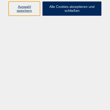
Eckert für das Jubiläum geschrieben wurde. Lassen
Auswahl
Alle Cookies akzeptieren und
Sie sich in der idyllischen Theaterhöhle in die
speichern
schließen
Vergangenheit verzaubern. Begleitet wird das
Theaterstück durch die Barocktanzgruppe "Les
nouveaux danseurs de baroque"
kostenlos
Gebühr
Kursnummer:
GÖ009
Start
Ende
Sa. 11.07.2026
Sa. 11.07.2026
18:00 Uhr
19:00 Uhr