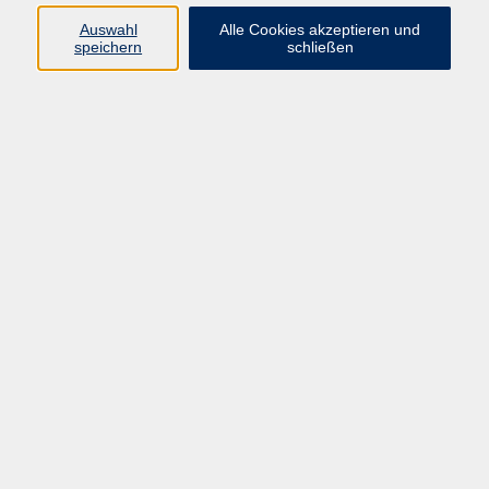
Auswahl
Alle Cookies akzeptieren und
speichern
schließen
Wir suchen immer ...
engagierte und qualifizierte Kursleiterinnen und
Kursleiter für alle Programmbereiche
Unsere Veranstaltungen werden von freiberuflich tätigen
Kursleiterinnen und Kursleitern durchgeführt. Ihr
Engagement und Kompetenz trägt maßgeblich zum Erfolg
unseres Programmangebots bei.
Sie haben Freude am Umgang mit Menschen und an der
Vermittlung Ihres Wissens und Ihrer Fertigkeiten? Sie sind
zuverlässig und arbeiten selbstständig?