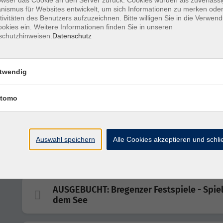
ismus für Websites entwickelt, um sich Informationen zu merken oder
tivitäten des Benutzers aufzuzeichnen. Bitte willigen Sie in die Verwen
Zu den Sieben Quellen und dem Kalmusfe
okies ein. Weitere Informationen finden Sie in unseren
schutzhinweisen.
Datenschutz
Rudolstadt und Kloster Paulinzella
twendig
tomo
Durchs Kaiserbachtal zum Felsengarten
Sanspareil
Auswahl speichern
Alle Cookies akzeptieren und schl
Brennpunkt Bayern. Hitler und der Kampf
die Demokratie
AUSGEBUCHT: Bregenzer Festspiele - Spiel
dem See