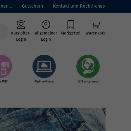
hen...
Gutschein
Kontakt und Rechtliches
Kursleiter-
allgemeiner
Merkzettel
Warenkorb
Login
Login
e VHS
Online-Kurse
VHS unterwegs