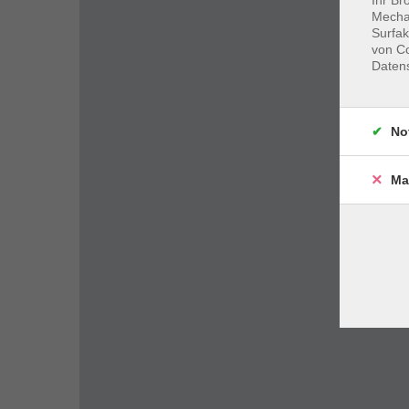
Mechan
Surfak
von Co
Daten
No
Ma