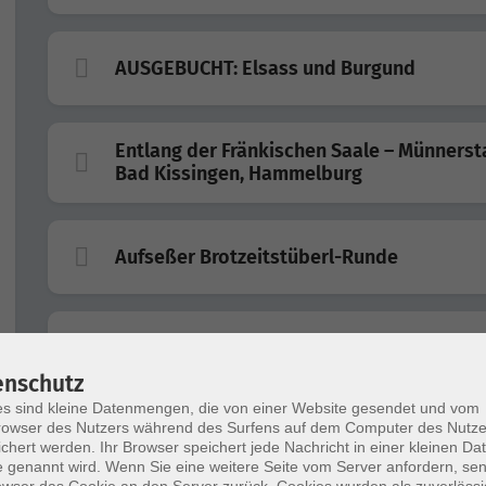
AUSGEBUCHT: Elsass und Burgund
Entlang der Fränkischen Saale – Münnerst
Bad Kissingen, Hammelburg
Aufseßer Brotzeitstüberl-Runde
Konzertfahrt zum Haus Marteau
enschutz
s sind kleine Datenmengen, die von einer Website gesendet und vom
owser des Nutzers während des Surfens auf dem Computer des Nutze
Freilandmuseum Kirchenburg Mönchsond
chert werden. Ihr Browser speichert jede Nachricht in einer kleinen Dat
 genannt wird. Wenn Sie eine weitere Seite vom Server anfordern, se
owser das Cookie an den Server zurück. Cookies wurden als zuverlässi