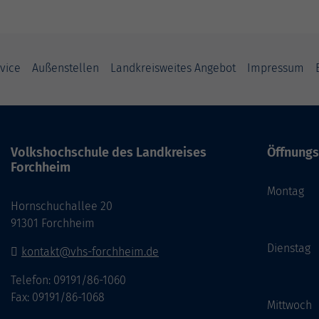
vice
Außenstellen
Landkreisweites Angebot
Impressum
Volkshochschule des Landkreises
Öffnungs
Forchheim
Monta
Hornschuchallee 20
14:
91301 Forchheim
Dienst
kontakt@vhs-forchheim.de
14:
Telefon: 09191/86-1060
Fax: 09191/86-1068
Mittwo