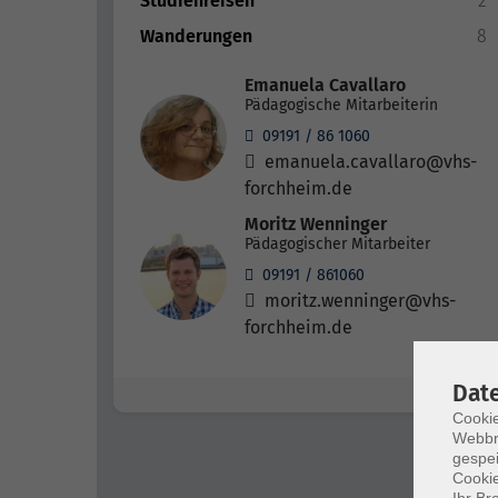
Studienreisen
2
Wanderungen
8
Emanuela Cavallaro
Pädagogische Mitarbeiterin
09191 / 86 1060
emanuela.cavallaro@vhs-
forchheim.de
Moritz Wenninger
Pädagogischer Mitarbeiter
09191 / 861060
moritz.wenninger@vhs-
forchheim.de
Dat
Cookie
Webbr
gespei
Cookie
Ihr Br