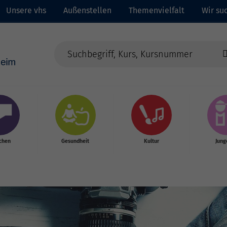
Unsere vhs
Außenstellen
Themenvielfalt
Wir suc
chen
Gesundheit
Kultur
Jung