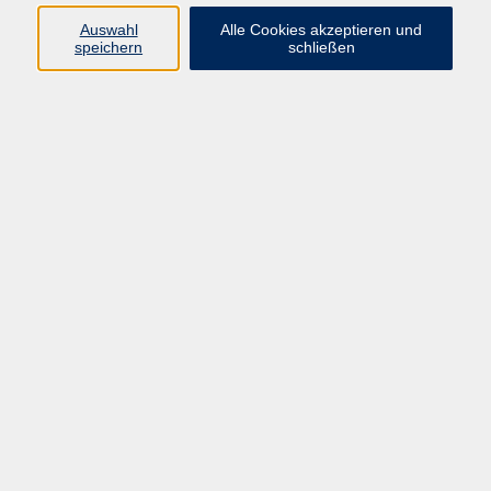
09191 / 86 1060
Auswahl
Alle Cookies akzeptieren und
emanuela.cavallaro@vhs-
speichern
schließen
forchheim.de
Ergebnisse filtern
"Klassik lebt!"
Do. 26.02.2026 19:15
Igensdorf
„Troisième Lecons de Ténèbres“ -
französische Barockmusik der Karwoche
von Francois Couperin