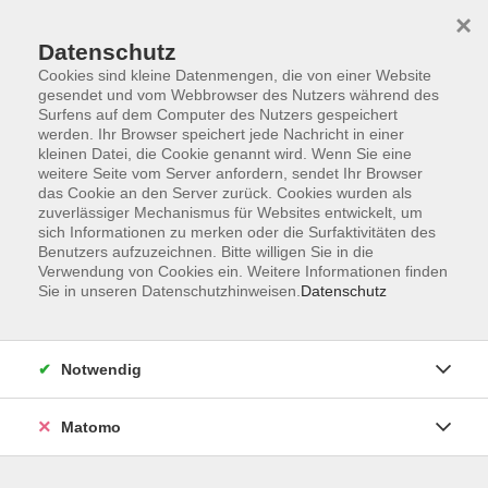
×
Datenschutz
Cookies sind kleine Datenmengen, die von einer Website
gesendet und vom Webbrowser des Nutzers während des
Surfens auf dem Computer des Nutzers gespeichert
Skip to main content
werden. Ihr Browser speichert jede Nachricht in einer
kleinen Datei, die Cookie genannt wird. Wenn Sie eine
weitere Seite vom Server anfordern, sendet Ihr Browser
das Cookie an den Server zurück. Cookies wurden als
Musik
zuverlässiger Mechanismus für Websites entwickelt, um
sich Informationen zu merken oder die Surfaktivitäten des
Benutzers aufzuzeichnen. Bitte willigen Sie in die
Verwendung von Cookies ein. Weitere Informationen finden
Sie in unseren Datenschutzhinweisen.
Datenschutz
8 Kurse
Notwendig
zurück zu Kultur - Kreativ
Matomo
Emanuela Cavallaro
Pädagogische Mitarbeiterin