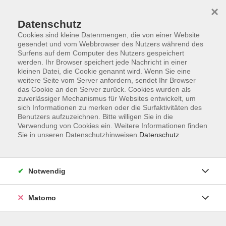
×
Datenschutz
Cookies sind kleine Datenmengen, die von einer Website
gesendet und vom Webbrowser des Nutzers während des
Surfens auf dem Computer des Nutzers gespeichert
Skip to main content
werden. Ihr Browser speichert jede Nachricht in einer
kleinen Datei, die Cookie genannt wird. Wenn Sie eine
weitere Seite vom Server anfordern, sendet Ihr Browser
das Cookie an den Server zurück. Cookies wurden als
Yoga
zuverlässiger Mechanismus für Websites entwickelt, um
sich Informationen zu merken oder die Surfaktivitäten des
Benutzers aufzuzeichnen. Bitte willigen Sie in die
Verwendung von Cookies ein. Weitere Informationen finden
Sie in unseren Datenschutzhinweisen.
Datenschutz
64 Kurse
Notwendig
zurück zu Entspannung - Körpererfahrung
Matomo
Moritz Wenninger
Pädagogischer Mitarbeiter