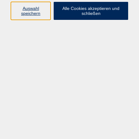
09191 / 861060
Auswahl
Alle Cookies akzeptieren und
moritz.wenninger@vhs-
speichern
schließen
forchheim.de
Ergebnisse filtern
Yoga - Fortführung
Mo. 23.02.2026 08:30
Forchheim
Die Kleshas
Mo. 23.02.2026 16:00