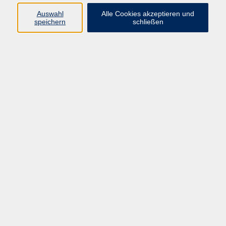
Ergebnisse filtern
Auswahl
Alle Cookies akzeptieren und
speichern
schließen
MuT zum Digitalen: Mediensprechstunde mit
Schwerpunkt Smartphones
Di. 03.02.2026 08:30
Forchheim
Wassergymnastik
Mo. 23.02.2026 08:30
Forchheim
Seniorengymnastik