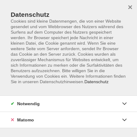
×
Datenschutz
Cookies sind kleine Datenmengen, die von einer Website
gesendet und vom Webbrowser des Nutzers während des
Surfens auf dem Computer des Nutzers gespeichert
Skip to main content
werden. Ihr Browser speichert jede Nachricht in einer
kleinen Datei, die Cookie genannt wird. Wenn Sie eine
weitere Seite vom Server anfordern, sendet Ihr Browser
das Cookie an den Server zurück. Cookies wurden als
Gesundheit
zuverlässiger Mechanismus für Websites entwickelt, um
sich Informationen zu merken oder die Surfaktivitäten des
Benutzers aufzuzeichnen. Bitte willigen Sie in die
Verwendung von Cookies ein. Weitere Informationen finden
Sie in unseren Datenschutzhinweisen.
Datenschutz
454 Kurse
Notwendig
vhs macht gesünder!
Matomo
Körperliches und psychisches Wohlbefinden
sind entscheidende Voraussetzungen, um die