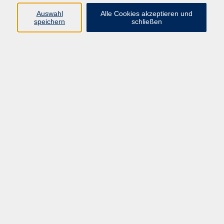
09191 / 861060
Auswahl
Alle Cookies akzeptieren und
moritz.wenninger@vhs-
speichern
schließen
forchheim.de
Ergebnisse filtern
Wassergymnastik
Mo. 23.02.2026 08:30
Forchheim
Aqua-Cycling
Mo. 23.02.2026 18:00