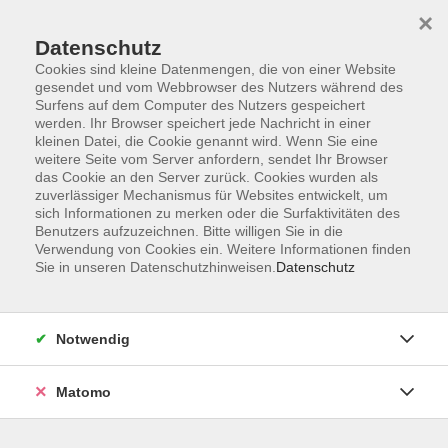
×
Datenschutz
Cookies sind kleine Datenmengen, die von einer Website
gesendet und vom Webbrowser des Nutzers während des
Surfens auf dem Computer des Nutzers gespeichert
Skip to main content
werden. Ihr Browser speichert jede Nachricht in einer
kleinen Datei, die Cookie genannt wird. Wenn Sie eine
weitere Seite vom Server anfordern, sendet Ihr Browser
das Cookie an den Server zurück. Cookies wurden als
Königsbadkurse
zuverlässiger Mechanismus für Websites entwickelt, um
sich Informationen zu merken oder die Surfaktivitäten des
Benutzers aufzuzeichnen. Bitte willigen Sie in die
Verwendung von Cookies ein. Weitere Informationen finden
Sie in unseren Datenschutzhinweisen.
Datenschutz
42 Kurse
Notwendig
zurück zu Gesundheit
Matomo
Moritz Wenninger
Pädagogischer Mitarbeiter