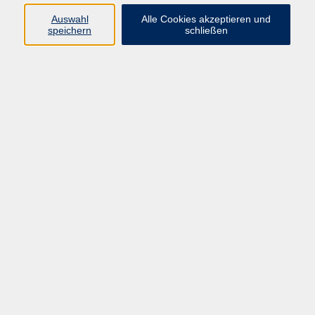
Auswahl
Alle Cookies akzeptieren und
speichern
schließen
Töpfern für Kinder (ab 9 Jahren)
Sa. 18.04.2026 09:30
Forchheim
Fred & Co. - Familien in der Steinzeit
Sa. 18.04.2026 14:00
Pfalzmuseum
Jubiläumskonzert des Musikverein
Gößweinstein