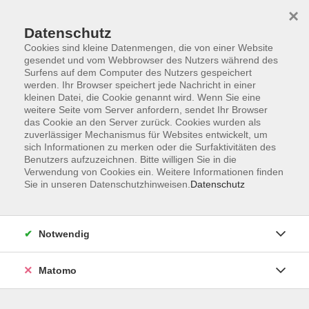
×
Datenschutz
Cookies sind kleine Datenmengen, die von einer Website
gesendet und vom Webbrowser des Nutzers während des
Surfens auf dem Computer des Nutzers gespeichert
Skip to main content
werden. Ihr Browser speichert jede Nachricht in einer
kleinen Datei, die Cookie genannt wird. Wenn Sie eine
weitere Seite vom Server anfordern, sendet Ihr Browser
das Cookie an den Server zurück. Cookies wurden als
zuverlässiger Mechanismus für Websites entwickelt, um
sich Informationen zu merken oder die Surfaktivitäten des
Benutzers aufzuzeichnen. Bitte willigen Sie in die
Ergebnisse filtern
Verwendung von Cookies ein. Weitere Informationen finden
Sie in unseren Datenschutzhinweisen.
Datenschutz
mehr laden
Notwendig
Tango Argentino - mit allen Sinnen tanzen
Matomo
Fr. 17.04.2026 19:00
Leutenbach