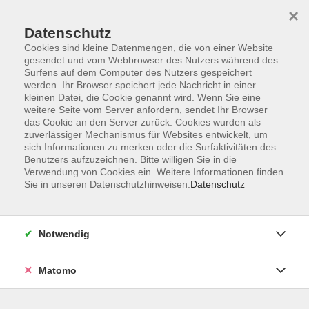
×
Datenschutz
Cookies sind kleine Datenmengen, die von einer Website
gesendet und vom Webbrowser des Nutzers während des
Surfens auf dem Computer des Nutzers gespeichert
Skip to main content
werden. Ihr Browser speichert jede Nachricht in einer
kleinen Datei, die Cookie genannt wird. Wenn Sie eine
weitere Seite vom Server anfordern, sendet Ihr Browser
das Cookie an den Server zurück. Cookies wurden als
zuverlässiger Mechanismus für Websites entwickelt, um
sich Informationen zu merken oder die Surfaktivitäten des
Benutzers aufzuzeichnen. Bitte willigen Sie in die
Ergebnisse filtern
Verwendung von Cookies ein. Weitere Informationen finden
Sie in unseren Datenschutzhinweisen.
Datenschutz
mehr laden
Notwendig
Superhirn – Vokabeln lernen im Sekundentakt
für Schüler
Matomo
Di. 17.03.2026 16:00