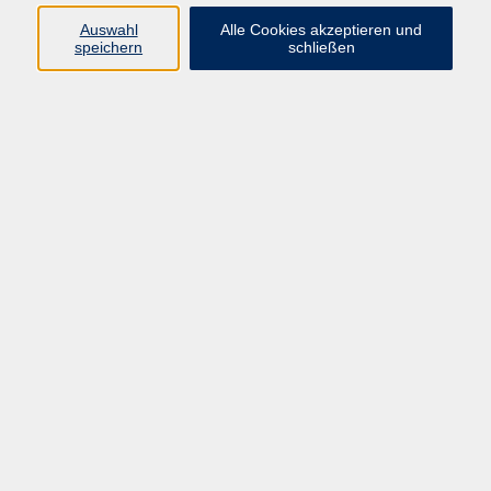
Auswahl
Alle Cookies akzeptieren und
speichern
schließen
"Make-up your day" - immer typgerecht
geschminkt
Di. 17.03.2026 18:00
Forchheim
Filzen - Steinreich – Kieselstein gefilzt
Di. 17.03.2026 18:00
Forchheim
Online-Vortrag: Charlotte Berend-Corinth:
Muse, Malerin, Managerin