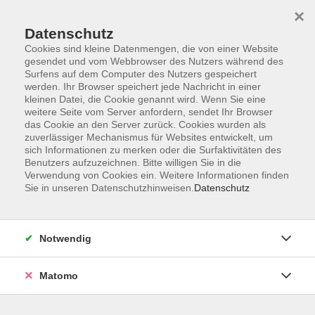
×
Datenschutz
Cookies sind kleine Datenmengen, die von einer Website
gesendet und vom Webbrowser des Nutzers während des
Surfens auf dem Computer des Nutzers gespeichert
Skip to main content
werden. Ihr Browser speichert jede Nachricht in einer
kleinen Datei, die Cookie genannt wird. Wenn Sie eine
weitere Seite vom Server anfordern, sendet Ihr Browser
das Cookie an den Server zurück. Cookies wurden als
zuverlässiger Mechanismus für Websites entwickelt, um
sich Informationen zu merken oder die Surfaktivitäten des
Benutzers aufzuzeichnen. Bitte willigen Sie in die
Ergebnisse filtern
Verwendung von Cookies ein. Weitere Informationen finden
Sie in unseren Datenschutzhinweisen.
Datenschutz
mehr laden
Notwendig
Menükochkurs mit Spitzenköchen der Region -
Menü I
Matomo
Mi. 22.04.2026 10:00