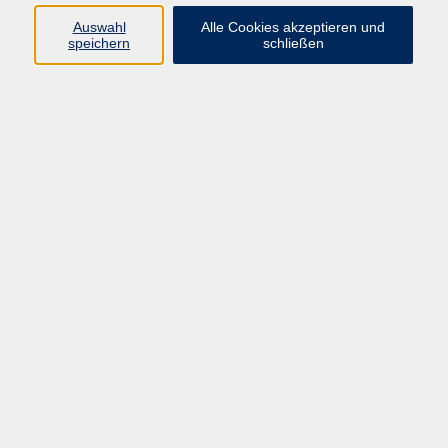
Auswahl
Alle Cookies akzeptieren und
speichern
schließen
Urrädla backen
Mi. 22.04.2026 17:00
Ebermannstadt
Alte Schriften lesen lernen (mit Vorkenntnissen)
Mi. 22.04.2026 18:00
Forchheim
Levantinische Küche - Reise ins Morgenland
Mi. 22.04.2026 18:00