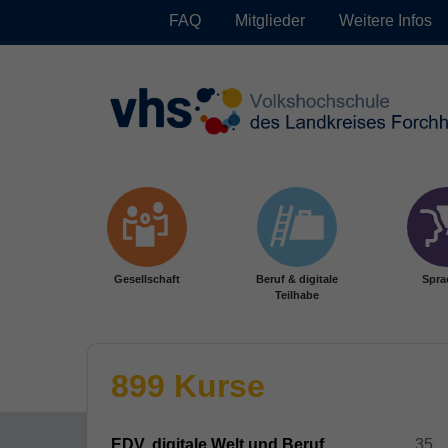
FAQ
Mitglieder
Weitere Infos
Skip to main content
Gesellschaft
Beruf & digitale
Spra
Teilhabe
899 Kurse
EDV, digitale Welt und Beruf
35