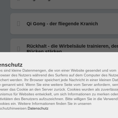
Qi Gong - der fliegende Kranich
Rückhalt - die Wirbelsäule trainieren, de
Rücken stärken
enschutz
s sind kleine Datenmengen, die von einer Website gesendet und vom
Funktionelles Ganzkörpertraining
owser des Nutzers während des Surfens auf dem Computer des Nutze
chert werden. Ihr Browser speichert jede Nachricht in einer kleinen Dat
 genannt wird. Wenn Sie eine weitere Seite vom Server anfordern, se
owser das Cookie an den Server zurück. Cookies wurden als zuverlässi
ismus für Websites entwickelt, um sich Informationen zu merken oder
tivitäten des Benutzers aufzuzeichnen. Bitte willigen Sie in die Verwen
Standard-/Lateintänze für Singles
okies ein. Weitere Informationen finden Sie in unseren
schutzhinweisen.
Datenschutz