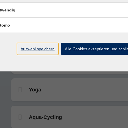
WingTjung - KungFu: Selbstverteidigun
twendig
tomo
Töpfern
Auswahl speichern
Alle Cookies akzeptieren und schl
Tai Chi - Lange Form des Yang-Stils (für
Fortgeschrittene)
Yoga
Aqua-Cycling