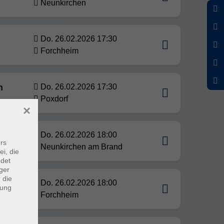
Neunkirchen
Do. 26.02.2026 17:30
Forchheim
n
Do. 26.02.2026 17:30
Poxdorf
×
Do. 26.02.2026 18:00
rs
Neunkirchen am Brand
ei, die
ndet
ger
 die
Do. 26.02.2026 18:00
dung
Forchheim