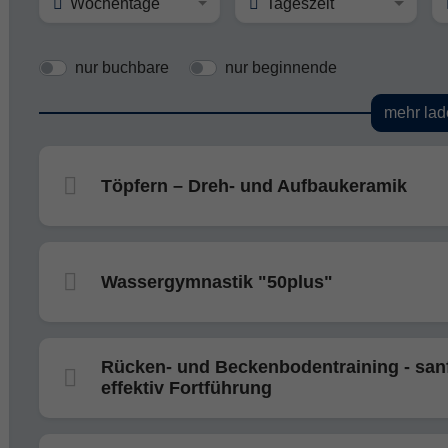
Wochentage
Tageszeit
nur buchbare
nur beginnende
mehr lad
Töpfern – Dreh- und Aufbaukeramik
Wassergymnastik "50plus"
Rücken- und Beckenbodentraining - san
effektiv Fortführung