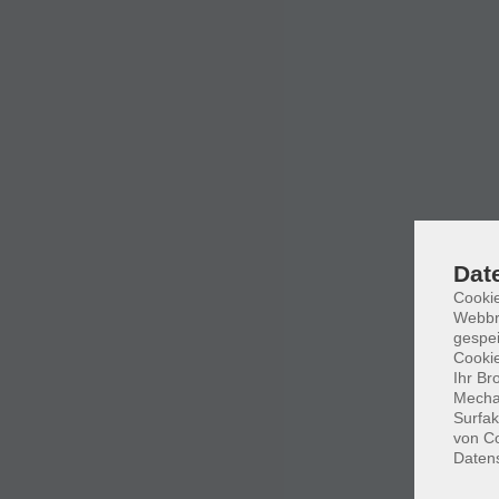
Dat
Cookie
Webbr
gespei
Cookie
Ihr Br
Mechan
Surfak
von Co
Daten